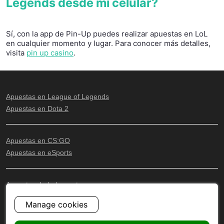
Legends desde mi celular?
Sí, con la app de Pin-Up puedes realizar apuestas en LoL
en cualquier momento y lugar. Para conocer más detalles,
visita
pin up casino
.
Apuestas en League of Legends
Apuestas en Dota 2
Apuestas en CS:GO
Apuestas en eSports
Apuestas de baloncesto
Apuestas de fútbol
Manage cookies