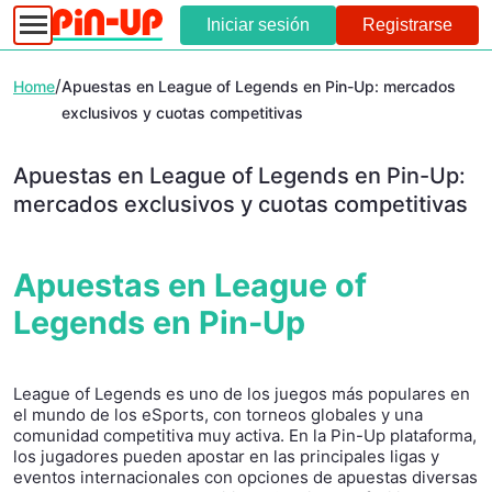
Iniciar sesión
Registrarse
/
Home
Apuestas en League of Legends en Pin-Up: mercados
exclusivos y cuotas competitivas
Apuestas en League of Legends en Pin-Up:
mercados exclusivos y cuotas competitivas
Apuestas en League of
Legends en Pin-Up
League of Legends es uno de los juegos más populares en
el mundo de los eSports, con torneos globales y una
comunidad competitiva muy activa. En la Pin-Up plataforma,
los jugadores pueden apostar en las principales ligas y
eventos internacionales con opciones de apuestas diversas