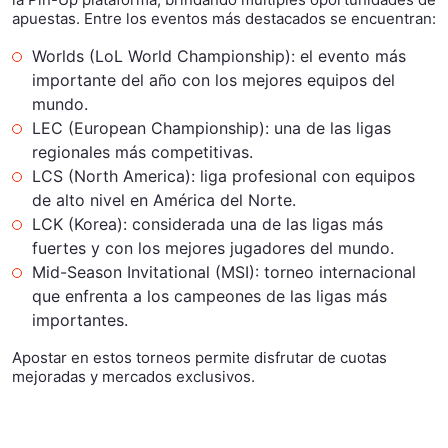
apuestas. Entre los eventos más destacados se encuentran:
Worlds (LoL World Championship): el evento más
importante del año con los mejores equipos del
mundo.
LEC (European Championship): una de las ligas
regionales más competitivas.
LCS (North America): liga profesional con equipos
de alto nivel en América del Norte.
LCK (Korea): considerada una de las ligas más
fuertes y con los mejores jugadores del mundo.
Mid-Season Invitational (MSI): torneo internacional
que enfrenta a los campeones de las ligas más
importantes.
Apostar en estos torneos permite disfrutar de cuotas
mejoradas y mercados exclusivos.