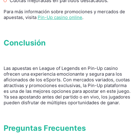
Cuotas mejoradas en partidos destacados.
Para más información sobre promociones y mercados de
apuestas, visita
Pin-Up casino online
.
Conclusión
Las apuestas en League of Legends en Pin-Up casino
ofrecen una experiencia emocionante y segura para los
aficionados de los eSports. Con mercados variados, cuotas
atractivas y promociones exclusivas, la Pin-Up plataforma
es una de las mejores opciones para apostar en este juego.
Ya sea apostando antes del partido o en vivo, los jugadores
pueden disfrutar de múltiples oportunidades de ganar.
Preguntas Frecuentes